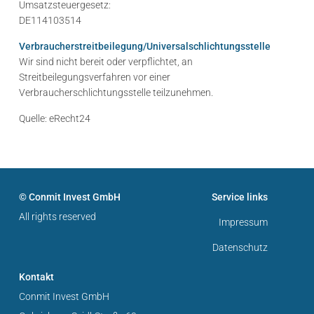
Umsatzsteuergesetz:
DE114103514
Verbraucherstreitbeilegung/Universalschlichtungsstelle
Wir sind nicht bereit oder verpflichtet, an
Streitbeilegungsverfahren vor einer
Verbraucherschlichtungsstelle teilzunehmen.
Quelle: eRecht24
© Conmit Invest GmbH
Service links
All rights reserved
Impressum
Datenschutz
Kontakt
Conmit Invest GmbH